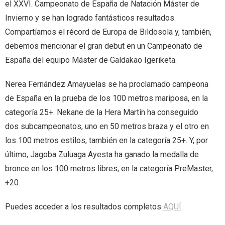
el XXVI. Campeonato de España de Natación Máster de
Invierno y se han logrado fantásticos resultados.
- - Rankings
- - Tecnificaciones
alt="Castellano" /> Castellano
content/plugins/qtranslate-
Compartíamos el récord de Europa de Bildosola y, también,
debemos mencionar el gran debut en un Campeonato de
- - Calendario General
x/flags/eu_ES.png" alt="Euskera" /> Euskera
España del equipo Máster de Galdakao Igeriketa.
Nerea Fernández Amayuelas se ha proclamado campeona
de España en la prueba de los 100 metros mariposa, en la
categoría 25+. Nekane de la Hera Martín ha conseguido
dos subcampeonatos, uno en 50 metros braza y el otro en
los 100 metros estilos, también en la categoría 25+. Y, por
último, Jagoba Zuluaga Ayesta ha ganado la medalla de
bronce en los 100 metros libres, en la categoría PreMaster,
+20.
Puedes acceder a los resultados completos
AQUÍ
.