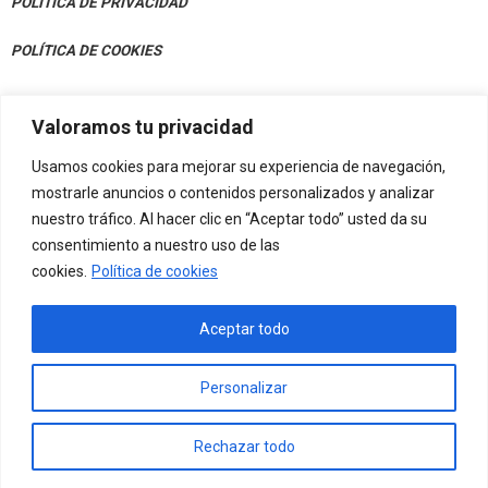
POLÍTICA DE PRIVACIDAD
POLÍTICA DE COOKIES
Valoramos tu privacidad
CONTACTO
Usamos cookies para mejorar su experiencia de navegación,
Av. Julián Gaiarre 50, Bajo 48004 Bilbao
mostrarle anuncios o contenidos personalizados y analizar
nuestro tráfico. Al hacer clic en “Aceptar todo” usted da su
info@eif-fvn.org
consentimiento a nuestro uso de las
cookies.
Política de cookies
Aceptar todo
Personalizar
Developed by
Think Up Themes Ltd
. Powered by
WordPress
.
Rechazar todo