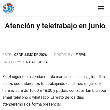
FEDERACIÓN
Atención y teletrabajo en junio
- Órganos de gobierno
MODALIDADES
- - Asamblea
- Normativa General
- Artística
ÁRBITROS/AS
DATE:
02 DE JUNIO DE 2026
POSTED BY:
EIFFVN
- - Junta Directiva
- Estatutos y normativas
- - Calendario
- Natación
- Noticias
TIENDA
CATEGORY:
SIN CATEGORÍA
- Clubs
- - Circulares
- - Calendario
- Waterpolo
- Reglamentos
- Ventas
FORMACIÓN
En el siguiente calendario está marcado, en naranja, los días
en los que estaremos teletrabajando en el mes de junio. El
- Memorias Deportivas
- - Resultados Campeonatos
- - Circulares
- - Competiciones
- Aguas abiertas
- Cuadro de Titulaciones
IDIOMA:
horario será de 10:00 a 18:00 y podéis contactar también por
- Igualdad
- - Resultados Guías y Niveles
- - Resultados
- - Calendarios
- Salvamento y Socorrismo
- Noticias
- <img src="http://eif-fvn.org/wp-
email, teléfono o whatsapp. El resto de los días
atenderemos de forma presencial.
- Sistema Interno de Información
- - Records
- - Circulares
content/plugins/qtranslate-x/flags/es.png"
- <img src="http://eif-fvn.org/wp-