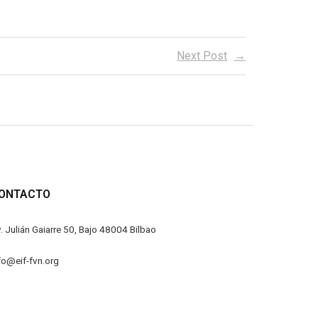
Next Post
ONTACTO
. Julián Gaiarre 50, Bajo 48004 Bilbao
fo@eif-fvn.org