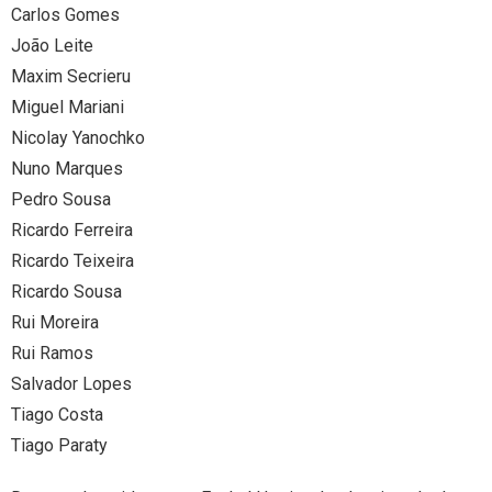
Carlos Gomes
João Leite
- - Rankings
- - Tecnificaciones
alt="Castellano" /> Castellano
content/plugins/qtranslate-
Maxim Secrieru
- - Calendario General
x/flags/eu_ES.png" alt="Euskera" /> Euskera
Miguel Mariani
Nicolay Yanochko
Nuno Marques
Pedro Sousa
Ricardo Ferreira
Ricardo Teixeira
Ricardo Sousa
Rui Moreira
Rui Ramos
Salvador Lopes
Tiago Costa
Tiago Paraty