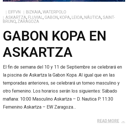
EIFFVN
BIZKAIA
,
WATERPOLO
- - Sailkapenak
- - Tecnifikazioak
alt="Castellano" /> Castellano
content/plugins/qtranslate-
ASKARTZA
,
FLUVIAL
,
GABON
,
KOPA
,
LEIOA
,
NÁUTICA
,
SAINT-
BRUNO
,
ZARAGOZA
- - Egutegi Orokorra
x/flags/eu_ES.png" alt="Euskera" /> Euskera
GABON KOPA EN
ASKARTZA
El fin de semana del 10 y 11 de Septiembre se celebrará en
la piscina de Askartza la Gabon Kopa. Al igual que en las
temporadas anteriores, se celebrará un torneo masculino y
otro femenino. Los horarios serán los siguientes: Sábado
mañana: 10:00 Masculino Askartza – D. Nautica P. 11:30
Femenino Askartza – EW Zaragoza…
READ MORE