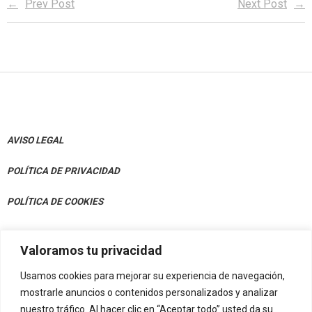
Prev Post
Next Post
- - Sailkapenak
- - Tecnifikazioak
alt="Castellano" /> Castellano
content/plugins/qtranslate-
- - Egutegi Orokorra
x/flags/eu_ES.png" alt="Euskera" /> Euskera
AVISO LEGAL
POLÍTICA DE PRIVACIDAD
POLÍTICA DE COOKIES
Valoramos tu privacidad
CONTACTO
Usamos cookies para mejorar su experiencia de navegación,
Av. Julián Gaiarre 50, Bajo 48004 Bilbao
mostrarle anuncios o contenidos personalizados y analizar
nuestro tráfico. Al hacer clic en “Aceptar todo” usted da su