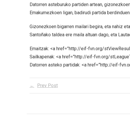
Datorren asteburuko partiden artean, gizonezkoen
Emakumezkoen ligan, badirudi partida berdinduen
Gizonezkoen bigarren mailari begira, eta nahiz et
Santoñako taldea ere maila altuan dago, eta Lauta
Emaitzak: <a href=”http://eif-fvn.org/stViewResu
Sailkapenak: <a href=”http://eif-fvn.org/stLeagu
Datorren asteko partidak: <a href=”http://eif-fvn
Prev Post