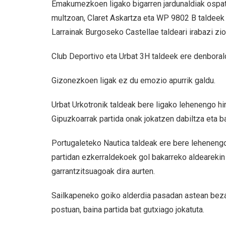
Emakumezkoen ligako bigarren jardunaldiak ospatu 
multzoan, Claret Askartza eta WP 9802 B taldeek b
Larrainak Burgoseko Castellae taldeari irabazi zio
Club Deportivo eta Urbat 3H taldeek ere denborald
Gizonezkoen ligak ez du emozio apurrik galdu.
Urbat Urkotronik taldeak bere ligako lehenengo hir
Gipuzkoarrak partida onak jokatzen dabiltza eta ba
Portugaleteko Nautica taldeak ere bere lehenengo
partidan ezkerraldekoek gol bakarreko aldearekin l
garrantzitsuagoak dira aurten.
Sailkapeneko goiko alderdia pasadan astean bezal
postuan, baina partida bat gutxiago jokatuta.