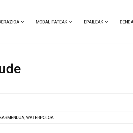
DERAZIOA
MODALITATEAK
EPAILEAK
DEND
aude
BARMENDUA
,
WATERPOLOA