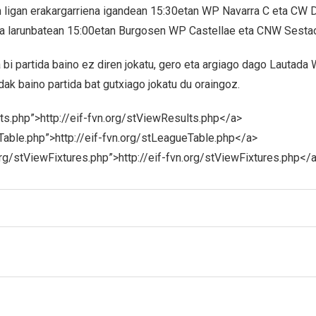
 ligan erakargarriena igandean 15:30etan WP Navarra C eta CW D
a larunbatean 15:00etan Burgosen WP Castellae eta CNW Sestaok
a bi partida baino ez diren jokatu, gero eta argiago dago Lautada
dak baino partida bat gutxiago jokatu du oraingoz.
lts.php”>http://eif-fvn.org/stViewResults.php</a>
eTable.php”>http://eif-fvn.org/stLeagueTable.php</a>
.org/stViewFixtures.php”>http://eif-fvn.org/stViewFixtures.php</