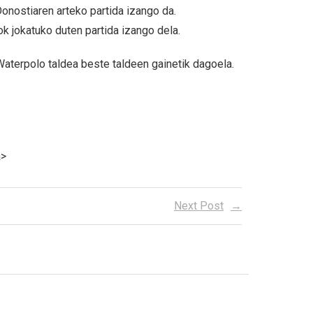
onostiaren arteko partida izango da.
 jokatuko duten partida izango dela.
 Waterpolo taldea beste taldeen gainetik dagoela.
a>
Next Post