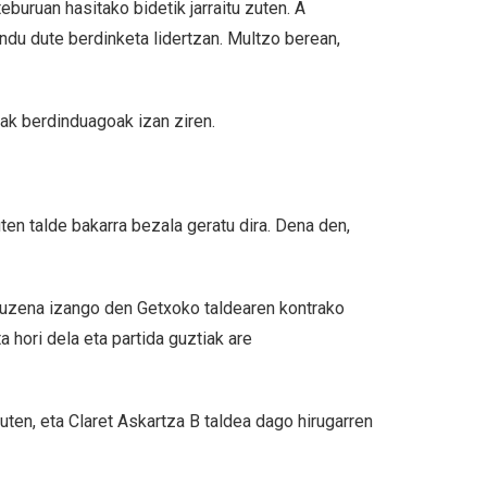
uruan hasitako bidetik jarraitu zuten. A
ndu dute berdinketa lidertzan. Multzo berean,
dak berdinduagoak izan ziren.
uten talde bakarra bezala geratu dira. Dena den,
 zuzena izango den Getxoko taldearen kontrako
a hori dela eta partida guztiak are
ten, eta Claret Askartza B taldea dago hirugarren