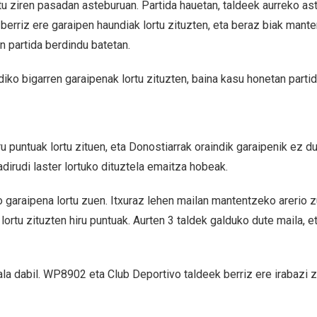
ziren pasadan asteburuan. Partida hauetan, taldeek aurreko asteb
erriz ere garaipen haundiak lortu zituzten, eta beraz biak mante
n partida berdindu batetan.
iko bigarren garaipenak lortu zituzten, baina kasu honetan parti
u puntuak lortu zituen, eta Donostiarrak oraindik garaipenik ez d
dirudi laster lortuko dituztela emaitza hobeak.
 garaipena lortu zuen. Itxuraz lehen mailan mantentzeko arerio
ortu zituzten hiru puntuak. Aurten 3 taldek galduko dute maila, et
a dabil. WP8902 eta Club Deportivo taldeek berriz ere irabazi zu