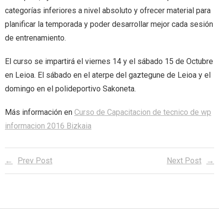
categorías inferiores a nivel absoluto y ofrecer material para
- - Sailkapenak
- - Tecnifikazioak
alt="Castellano" /> Castellano
content/plugins/qtranslate-
planificar la temporada y poder desarrollar mejor cada sesión
de entrenamiento.
- - Egutegi Orokorra
x/flags/eu_ES.png" alt="Euskera" /> Euskera
El curso se impartirá el viernes 14 y el sábado 15 de Octubre
en Leioa. El sábado en el aterpe del gaztegune de Leioa y el
domingo en el polideportivo Sakoneta.
Más información en
Curso de Capacitacion de tecnico de wp
informacion 2016 Bizkaia
Prev Post
Next Post