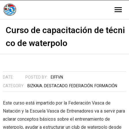
FEDERAZIOA
Curso de capacitación de técni
co de waterpolo
- Gobernu-organoak
MODALITATEAK
- - Asamblea
- Reglamentos
- Igeriketa Artistikoa
EPAILEAK
- - Junta Directiva
- Impresos
- - Egutegia
- Igeriketa
- Árbitros
DENDA
DATE:
POSTED BY:
EIFFVN
- Clubs
- - Zirkularrak
- - Egutegia
- Urpolo
- Arbitros Reglamentos
- Ventas
HEZIKETA
CATEGORY:
BIZKAIA
,
DESTACADO
,
FEDERACIÓN
,
FORMACIÓN
- Memorias Deportivas
- - Resultados Campeonatos
- - Zirkularrak
- - Lehiaketak
- Itsas Zeharkaldiak
- Cuadro de Titulaciones
Language Menu:
Este curso está impartido por la Federación Vasca de
Natación y la Escuela Vasca de Entrenadores va a servir para
- Berdintasuna
- - Gida eta Mailen Emaitzak
- - Emaitzak
- - Egutegiak
- Salbamendu eta Sorospena
- Formación
- <img src="http://eif-fvn.org/wp-
aclarar conceptos básicos sobre el entrenamiento de
waterpolo, ayudar a estructurar un club de waterpolo desde
- Salaketa bideak
- - Markak
- - Zirkularrak
content/plugins/qtranslate-x/flags/es.png"
- <img src="http://eif-fvn.org/wp-