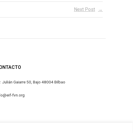
Next Post
ONTACTO
. Julián Gaiarre 50, Bajo 48004 Bilbao
fo@eif-fvn.org