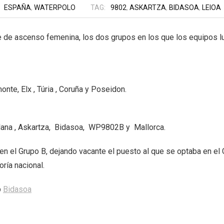
ESPAÑA
,
WATERPOLO
TAG:
9802
,
ASKARTZA
,
BIDASOA
,
LEIOA
e de ascenso femenina, los dos grupos en los que los equipos l
onte, Elx , Túria , Coruña y Poseidon.
iclana , Askartza, Bidasoa, WP9802B y Mallorca.
 en el Grupo B, dejando vacante el puesto al que se optaba en e
oría nacional.
b
Bidasoa