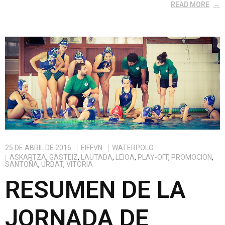
READ MORE
25 DE ABRIL DE 2016
EIFFVN
WATERPOLO
ASKARTZA
,
GASTEIZ
,
LAUTADA
,
LEIOA
,
PLAY-OFF
,
PROMOCION
,
SANTOÑA
,
URBAT
,
VITORIA
RESUMEN DE LA
JORNADA DE