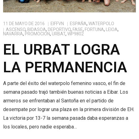
- - Rankings
- - Tecnificaciones
alt="Castellano" /> Castellano
content/plugins/qtranslate-
11 DE MAYO DE 2016
EIFFVN
ESPAÑA
,
WATERPOLO
- - Calendario General
x/flags/eu_ES.png" alt="Euskera" /> Euskera
ASCENSO
,
BIDASOA
,
DEPORTIVO
,
FASE
,
FORTUNA
,
LEIOA
,
NAVARRA
,
PROMOCION
,
URBAT
,
WP9802
EL URBAT LOGRA
LA PERMANENCIA
A parte del éxito del waterpolo femenino vasco, el fin de
semana pasado trajó también buenas noticias a Eibar. Los
armeros se enfrentaban al Santoña en el partido de
desempate por lograr una plaza en la primera división de EH.
La victoria por 13-7 la semana pasada daba esperanzas a
los locales, pero nadie esperaba…