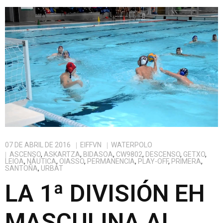
07 DE ABRIL DE 2016
EIFFVN
WATERPOLO
ASCENSO
,
ASKARTZA
,
BIDASOA
,
CW9802
,
DESCENSO
,
GETXO
,
LEIOA
,
NÁUTICA
,
OIASSO
,
PERMANENCIA
,
PLAY-OFF
,
PRIMERA
,
SANTOÑA
,
URBAT
LA 1ª DIVISIÓN EH
MASCULINA AL