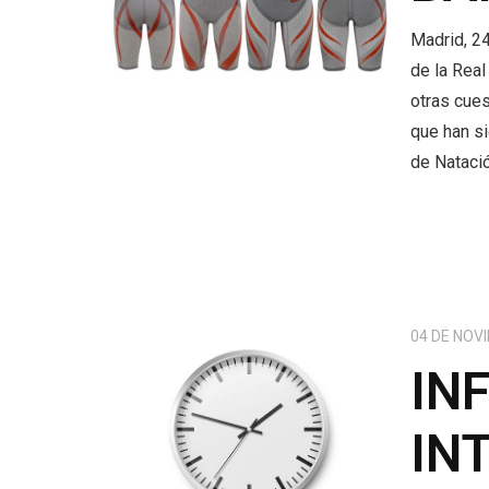
Madrid, 2
de la Real
otras cues
que han s
de Nataci
04 DE NOV
IN
IN