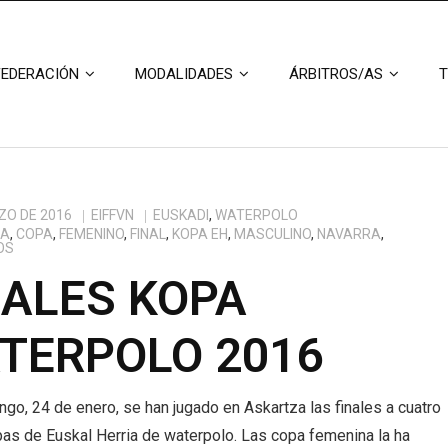
FEDERACIÓN
MODALIDADES
ÁRBITROS/AS
T
ZO DE 2016
EIFFVN
EUSKADI
,
WATERPOLO
ZA
,
COPA
,
FEMENINO
,
FINAL
,
KOPA EH
,
MASCULINO
,
NAVARRA
,
OS
NALES KOPA
TERPOLO 2016
go, 24 de enero, se han jugado en Askartza las finales a cuatro
pas de Euskal Herria de waterpolo. Las copa femenina la ha