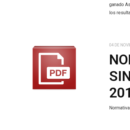
ganado As
los result
04 DE NOV
NO
SI
20
Normativa