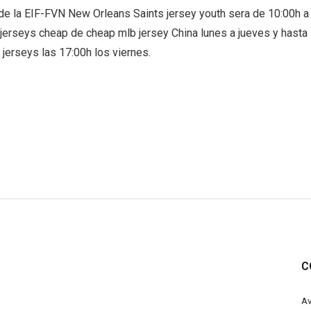
 de la EIF-FVN New Orleans Saints jersey youth sera de 10:00h a
 jerseys cheap de cheap mlb jersey China lunes a jueves y hasta
jerseys las 17:00h los viernes.
C
Av