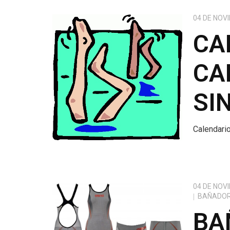
04 DE NOV
CA
CA
SI
Calendari
04 DE NOV
BAÑADO
BA