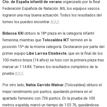
Cto. de España infantil de verano
organizado por la Real
Federación Española de Natación. Allí, los equipos vascos
- - Rankings
- - Tecnificaciones
alt="Castellano" /> Castellano
content/plugins/qtranslate-
lograron una muy buena actuación. Todos los resultados del
torneo los puedes encontrar
AQUÍ
.
- - Calendario General
x/flags/eu_ES.png" alt="Euskera" /> Euskera
Bidasoa XXI
obtuvo la 18ª plaza en la categoría infantil
femenina, mientras que
Tolosaldea IKT
terminó en la
posición 15ª de la misma categoría. Destacaron por parte del
primer equipo
Libe Larrea Etxebeste
, que en la final de los
100 metros braza (14 años) se hizo con la primera plaza tras
marcar un 1:14.84. Tienes los resultados completos de la
prueba
AQUÍ
.
Por otro lado,
Nahia Garrido Malvar
(Tolosaldea) obtuvo el
mejor rendimiento por puntos, quedando primera en el
apartado femenino con 736 puntos. En la prueba de 100
metros espalda, marcó un tiempo de 1:03.76, quedándose