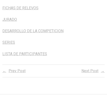
FICHAS DE RELEVOS
- - Rankings
- - Tecnificaciones
alt="Castellano" /> Castellano
content/plugins/qtranslate-
JURADO
- - Calendario General
x/flags/eu_ES.png" alt="Euskera" /> Euskera
DESARROLLO DE LA COMPETICION
SERIES
LISTA DE PARTICIPANTES
Prev Post
Next Post